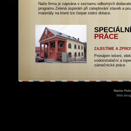
Naše firma je zapsána v seznamu odborných dodavate
programu Zelená úsporám při zateplování staveb a pou
materiály na které lze čerpat státní dotace.
SPECIÁLN
PRÁCE
ZAJISTÍME A ZPR
Pronájem lešení, elek
vodoinstalační a tope
zámečnické práce
Martin Peli
Web desig