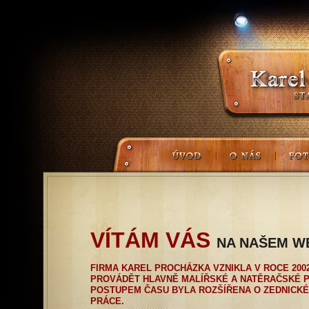
VÍTÁM VÁS
NA NAŠEM W
FIRMA KAREL PROCHÁZKA VZNIKLA V ROCE 200
PROVÁDĚT HLAVNĚ MALÍŘSKÉ A NATĚRAČSKÉ 
POSTUPEM ČASU BYLA ROZŠÍŘENA O ZEDNICKÉ
PRÁCE.